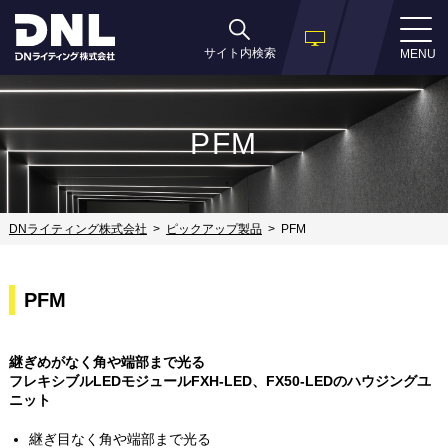
サイト内検索
MENU
PFM
DNライティング株式会社
ピックアップ製品
PFM
PFM
継ぎめがなく角や端部まで光る
フレキシブルLEDモジュールFXH-LED、FX50-LEDのハウジングユ
ニット
継ぎ目なく角や端部まで光る