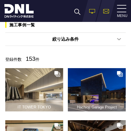
MENU
施工事例一覧
絞り込み条件
153
登録件数
件
IT TOWER TOKYO
Hachioji Garage Project