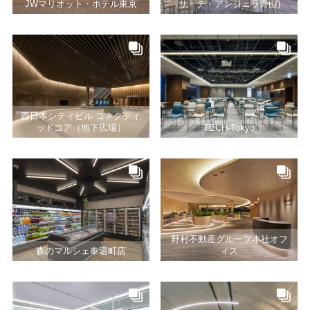
JWマリオット・ホテル東京
サ・デ・アンジェラ青山)
西日本シティビル コネクティ
ッドコア（地下広場）
TECH-Tokyo
野村不動産グループ本社オフ
森のマルシェ奉還町店
ィス