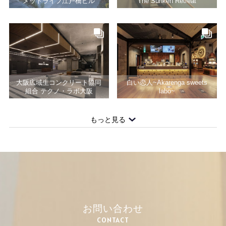
メットライフ江戸橋ビル
The Sunken Retreat
大阪広域生コンクリート協同
白い恋人~Akarenga sweets
組合 テクノ・ラボ大阪
labo~
もっと見る
お問い合わせ
CONTACT