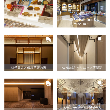
白い恋人~ Hakodate Bay
ISHIYA G 大井町トラックス
Museum ~
格子天井と伝統意匠の家
あいは歯科クリニック西新院
Casa d’ Angela AOYAMA(カ