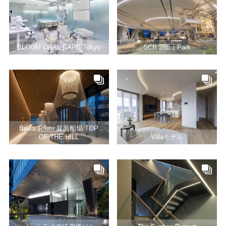
BLOOM ORAL CARE Tokyo
SCB 28E｜Park
Brillia Tower 箕面船場 TOP
OF THE HILL
Villaモデル