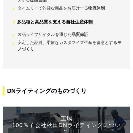
タイムリーで的確な商品をお届けする
物流体制
多品種と高品質を支える自社生産体制
製品ライフサイクルを通じた
品質保証
安定した品質、柔軟なカスタマイズ生産を得意とする
モ
ノづくり
DNライティングのものづくり
工場
100％子会社秋田DNライティングについ
て