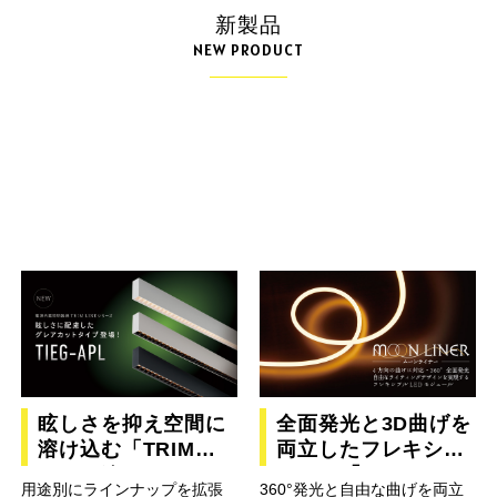
新製品
NEW PRODUCT
眩しさを抑え空間に
全面発光と3D曲げを
溶け込む「TRIM
両立したフレキシブ
LINE グレアカット
ルLED「MOON
用途別にラインナップを拡張
360°発光と自由な曲げを両立