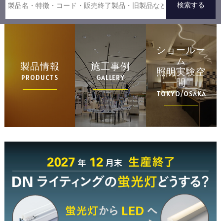
ショールー
ム
製品情報
施工事例
照明実験空
PRODUCTS
GALLERY
間
TOKYO/OSAKA