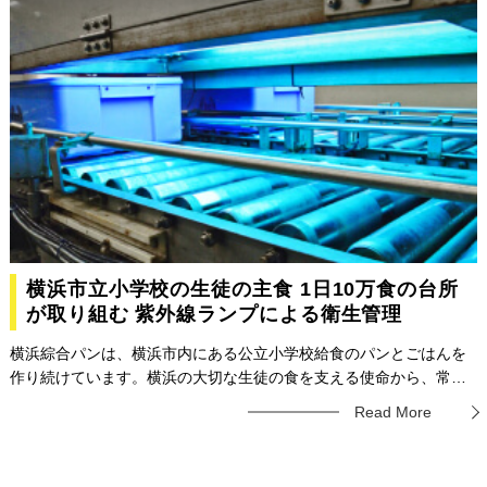
主管の前博之氏とグロウ代表取締役の下山竹男氏が語り合った。
横浜市立小学校の生徒の主食 1日10万食の台所
が取り組む 紫外線ランプによる衛生管理
横浜綜合パンは、横浜市内にある公立小学校給食のパンとごはんを
作り続けています。横浜の大切な生徒の食を支える使命から、常に
慎重な衛生管理を行なっています。 同社はこれまでもUV殺菌技術を
Read More
活用した生産を行っていましたが、2021年8月、最新機種を導入。
衛生管理のレベルアップを図りました。今回は導入の経緯や目的、
展望などについてお話を伺いました。