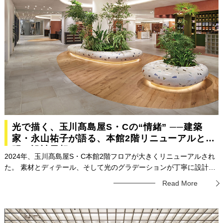
光で描く、玉川髙島屋S・Cの“情緒” ──建築
家・永山祐子が語る、本館2階リニューアルと照
明の設計思想
2024年、玉川髙島屋S・C本館2階フロアが大きくリニューアルされ
た。 素材とディテール、そして光のグラデーションが丁寧に設計さ
れた空間は、買い物以上の体験を来訪者に提供する。 今回はその空
Read More
間設計の意図と、照明演出に込めた想いを伺った。