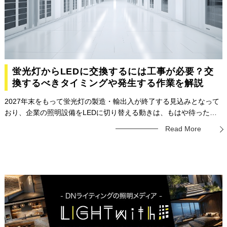
蛍光灯からLEDに交換するには工事が必要？交
換するべきタイミングや発生する作業を解説
2027年末をもって蛍光灯の製造・輸出入が終了する見込みとなって
おり、企業の照明設備をLEDに切り替える動きは、もはや待ったな
しの状況です。しかし、既存の蛍光灯器具に安易なLEDランプへの
Read More
交換を行うと、火災などの重大な事故につながる危険性があるた
め、正しい知識と手順で安全に進めることが求められています。蛍
光灯からLEDに交換するには工事が必要なのでしょうか？この記事
では、蛍光灯からLEDに交換する際に必要な工事の種類、交換すべ
き適切なタイミング、そして発生する具体的な作業内容について、
企業の総務担当者様にもわかりやすくご紹介いたします。