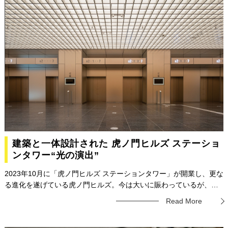
建築と一体設計された 虎ノ門ヒルズ ステーショ
ンタワー“光の演出”
2023年10月に「虎ノ門ヒルズ ステーションタワー」が開業し、更な
る進化を遂げている虎ノ門ヒルズ。今は大いに賑わっているが、そ
の魅力の１つに光による演出がある。建築と一体設計された空間の
Read More
光が人の印象や行動にどのような影響を与えているのか。照明器具
の手法や意図、こだわりとは何か。今回は久米設計電気設備設計室