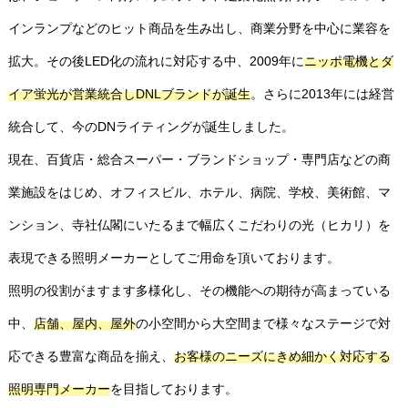
インランプなどのヒット商品を生み出し、商業分野を中心に業容を
拡大。その後LED化の流れに対応する中、2009年に
ニッポ電機とダ
イア蛍光が営業統合しDNLブランドが誕生
。さらに2013年には経営
統合して、今のDNライティングが誕生しました。
現在、百貨店・総合スーパー・ブランドショップ・専門店などの商
業施設をはじめ、オフィスビル、ホテル、病院、学校、美術館、マ
ンション、寺社仏閣にいたるまで幅広くこだわりの光（ヒカリ）を
表現できる照明メーカーとしてご用命を頂いております。
照明の役割がますます多様化し、その機能への期待が高まっている
中、
店舗、屋内、屋外
の小空間から大空間まで様々なステージで対
応できる豊富な商品を揃え、
お客様のニーズにきめ細かく対応する
照明専門メーカー
を目指しております。