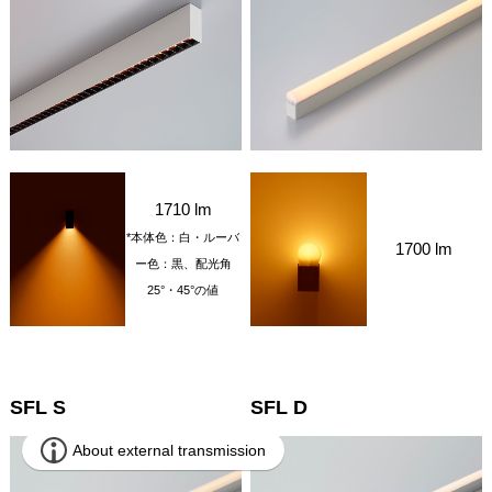
1710 lm
*本体色：白・ルーバ
1700 lm
ー色：黒、配光角
25°・45°の値
SFL S
SFL D