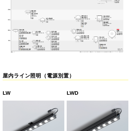
屋内ライン照明（電源別置）
LW
LWD