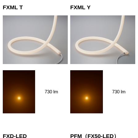
FXML T
FXML Y
730 lm
730 lm
FXD-LED
PFM（FX50-LED）