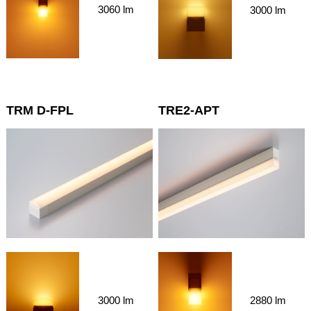
3060 lm
3000 lm
TRM D-FPL
TRE2-APT
3000 lm
2880 lm