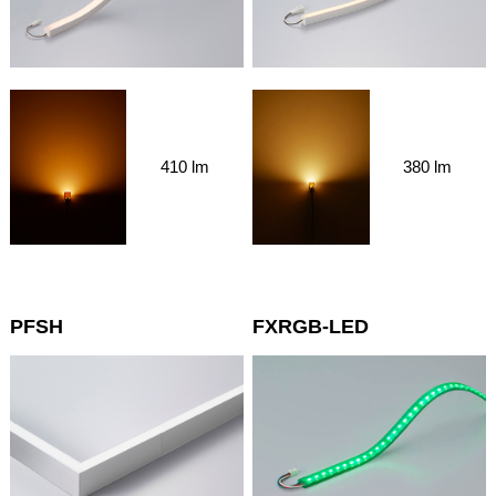
410 lm
380 lm
PFSH
FXRGB-LED