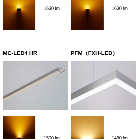
1630 lm
1630 lm
MC-LED4 HR
PFM（FXH-LED）
1500 lm
1490 lm