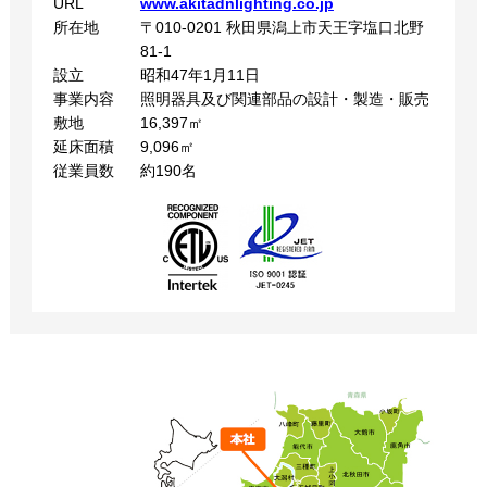
URL
www.akitadnlighting.co.jp
所在地
〒010-0201 秋田県潟上市天王字塩口北野
81-1
設立
昭和47年1月11日
事業内容
照明器具及び関連部品の設計・製造・販売
敷地
16,397㎡
延床面積
9,096㎡
従業員数
約190名