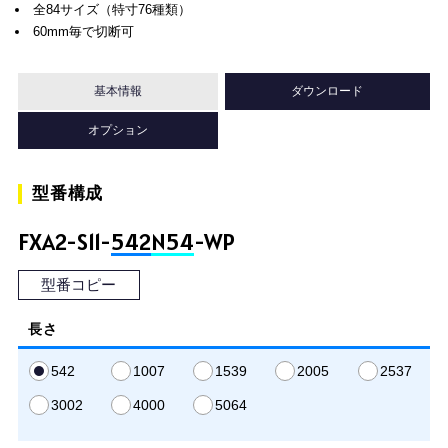
全84サイズ（特寸76種類）
60mm毎で切断可
基本情報
ダウンロード
オプション
型番構成
FXA2-S11-
542
N54
-WP
型番コピー
長さ
542
1007
1539
2005
2537
3002
4000
5064