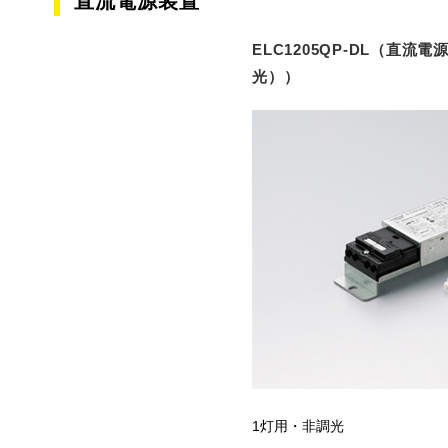
直流電源装置
ELC1205QP-DL（直流
光））
1灯用・非調光