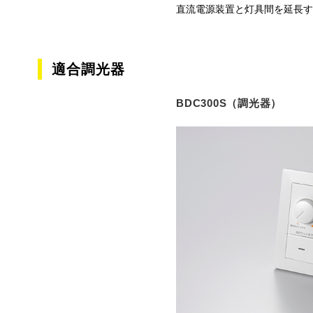
直流電源装置と灯具間を延長す
適合調光器
BDC300S（調光器）