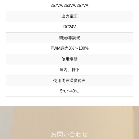
267VA/263VA/267VA
出力電圧
DC24V
調光/非調光
PWM調光3%〜100%
使用場所
屋内、軒下
使用周囲温度範囲
5℃〜40℃
お問い合わせ