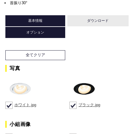
首振り30°
基本情報
ダウンロード
オプション
全てクリア
写真
ホワイト.jpg
ブラック.jpg
小組画像