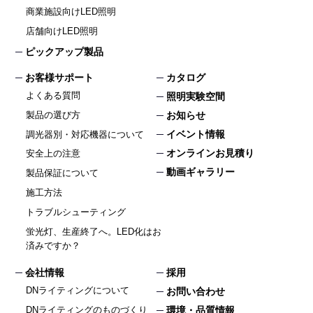
商業施設向けLED照明
店舗向けLED照明
ピックアップ製品
お客様サポート
カタログ
よくある質問
照明実験空間
製品の選び方
お知らせ
イベント情報
調光器別・対応機器について
オンラインお見積り
安全上の注意
動画ギャラリー
製品保証について
施工方法
トラブルシューティング
蛍光灯、生産終了へ。LED化はお
済みですか？
会社情報
採用
DNライティングについて
お問い合わせ
DNライティングのものづくり
環境・品質情報