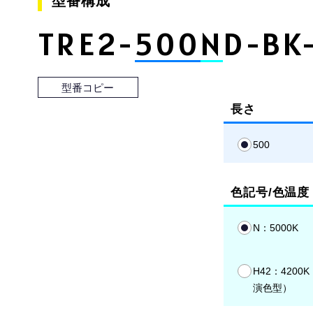
型番構成
TRE2-
500
N
D-BK
型番コピー
長さ
500
色記号/色温度
N：5000K
H42：4200
演色型）