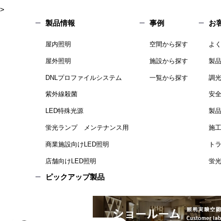
>
製品情報
事例
お
屋内照明
空間から探す
よ
屋外照明
施設から探す
製
DNLプロファイルシステム
一覧から探す
調
紫外線殺菌
安
LED特殊光源
製
蛍光ランプ メンテナンス用
施
商業施設向けLED照明
ト
店舗向けLED照明
蛍光
ピックアップ製品