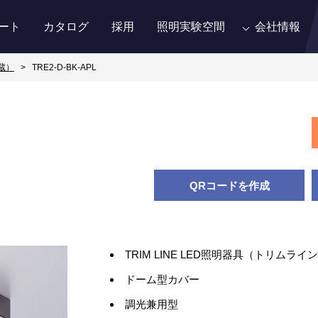
ート
カタログ
採用
照明実験空間
会社情報
蔵）
TRE2-D-BK-APL
QRコードを作成
TRIM LINE LED照明器具（トリムライ
ドーム型カバー
調光兼用型