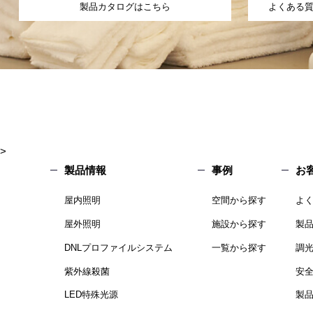
製品カタログはこちら
よくある
>
製品情報
事例
お
屋内照明
空間から探す
よ
屋外照明
施設から探す
製
DNLプロファイルシステム
一覧から探す
調
紫外線殺菌
安
LED特殊光源
製