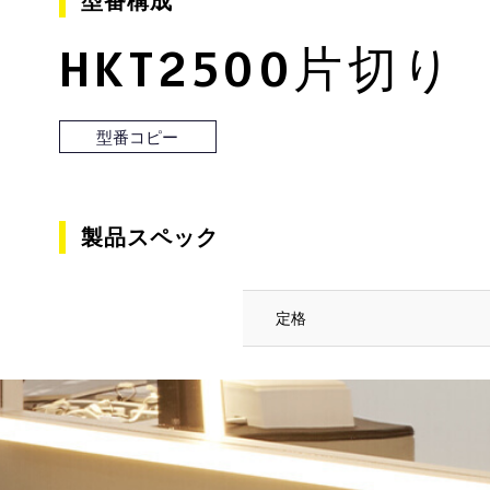
型番構成
HKT2500片切り
型番コピー
製品スペック
定格