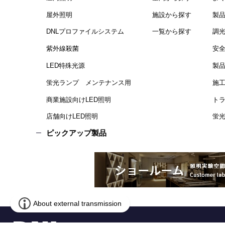
屋外照明
施設から探す
製
DNLプロファイルシステム
一覧から探す
調
紫外線殺菌
安
LED特殊光源
製
蛍光ランプ メンテナンス用
施
商業施設向けLED照明
ト
店舗向けLED照明
蛍光
ピックアップ製品