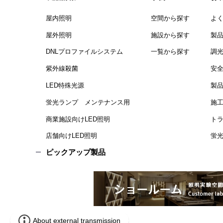
屋内照明
空間から探す
よ
屋外照明
施設から探す
製
DNLプロファイルシステム
一覧から探す
調
紫外線殺菌
安
LED特殊光源
製
蛍光ランプ メンテナンス用
施
商業施設向けLED照明
ト
店舗向けLED照明
蛍光
ピックアップ製品