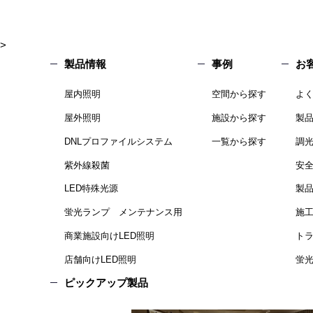
>
製品情報
事例
お
屋内照明
空間から探す
よ
屋外照明
施設から探す
製
DNLプロファイルシステム
一覧から探す
調
紫外線殺菌
安
LED特殊光源
製
蛍光ランプ メンテナンス用
施
商業施設向けLED照明
ト
店舗向けLED照明
蛍光
ピックアップ製品