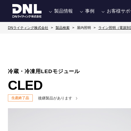
製品情報
事例
お客様サポ
DNライティング株式会社
製品検索
屋内照明
ライン照明（電源別
冷蔵・冷凍用LEDモジュール
CLED
後継製品があります
生産終了品