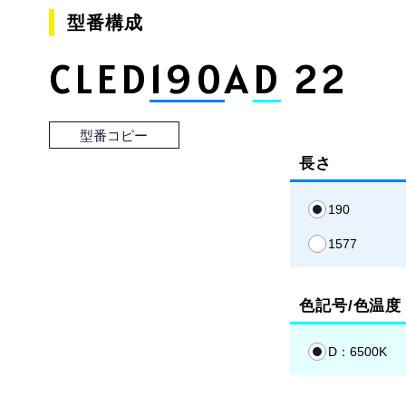
型番構成
CLED
190
A
D
22
型番コピー
長さ
190
1577
色記号/色温度
D：6500K