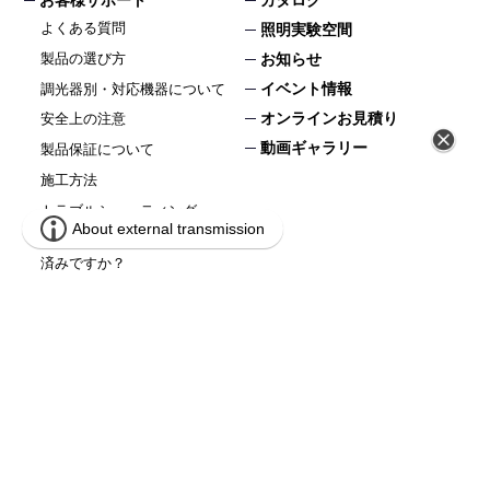
お客様サポート
カタログ
よくある質問
照明実験空間
製品の選び方
お知らせ
イベント情報
調光器別・対応機器について
オンラインお見積り
安全上の注意
動画ギャラリー
製品保証について
施工方法
トラブルシューティング
蛍光灯、生産終了へ。LED化はお
済みですか？
会社情報
採用
DNライティングについて
お問い合わせ
DNライティングのものづくり
環境・品質情報
個人情報保護方針
会社概要
サイトマップ
事業所所在地・MAP
環境・品質情報
伊勢原本社