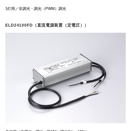
1灯用／非調光・調光（PWM）調光
ELD24100FD（直流電源装置（定電圧））