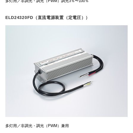
多灯用／非調光・調光（PWM）調光3％〜100％
ELD24320FD（直流電源装置（定電圧））
多灯用／非調光・調光（PWM）兼用