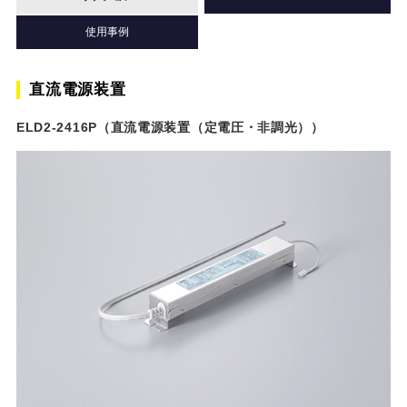
使用事例
直流電源装置
ELD2-2416P（直流電源装置（定電圧・非調光））