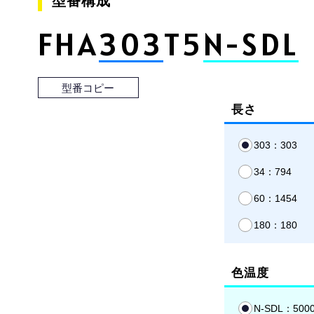
型番構成
FHA
303
T5
N-SDL
型番コピー
長さ
303：303
34：794
60：1454
180：180
色温度
N-SDL：500