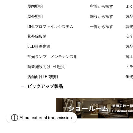
屋内照明
空間から探す
よ
屋外照明
施設から探す
製
DNLプロファイルシステム
一覧から探す
調
紫外線殺菌
安
LED特殊光源
製
蛍光ランプ メンテナンス用
施
商業施設向けLED照明
ト
店舗向けLED照明
蛍光
ピックアップ製品