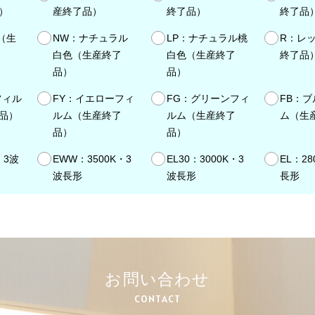
）
産終了品）
終了品）
終了品
K（生
NW：ナチュラル
LP：ナチュラル桃
R：レ
白色（生産終了
白色（生産終了
終了品
品）
品）
フィル
FY：イエローフィ
FG：グリーンフィ
FB：
品）
ルム（生産終了
ルム（生産終了
ム（生
品）
品）
・3波
EWW：3500K・3
EL30：3000K・3
EL：28
波長形
波長形
長形
お問い合わせ
CONTACT