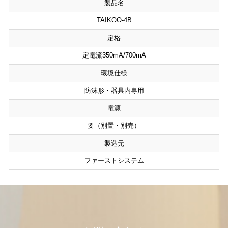
製品名
TAIKOO-4B
定格
定電流350mA/700mA
環境仕様
防沫形・器具内専用
電源
要（別置・別売）
製造元
ファーストシステム