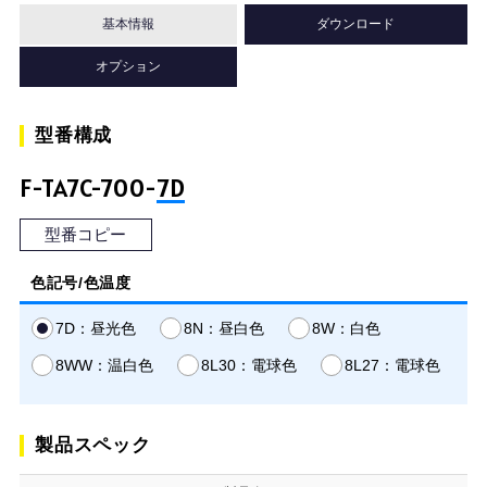
基本情報
ダウンロード
オプション
型番構成
F-TA7C-700-
7D
型番コピー
色記号/色温度
7D：昼光色
8N：昼白色
8W：白色
8WW：温白色
8L30：電球色
8L27：電球色
製品スペック