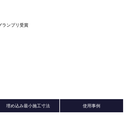
19 グランプリ受賞
埋め込み最小施工寸法
使用事例