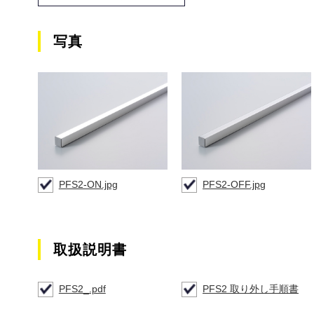
写真
PFS2-ON.jpg
PFS2-OFF.jpg
取扱説明書
PFS2_.pdf
PFS2 取り外し手順書