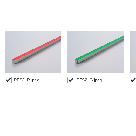
PFS2_R.jpeg
PFS2_G.jpeg