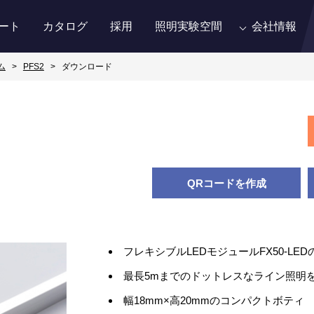
ート
カタログ
採用
照明実験空間
会社情報
ム
PFS2
ダウンロード
QRコードを作成
フレキシブルLEDモジュールFX50-LE
最長5mまでのドットレスなライン照明
幅18mm×高20mmのコンパクトボティ