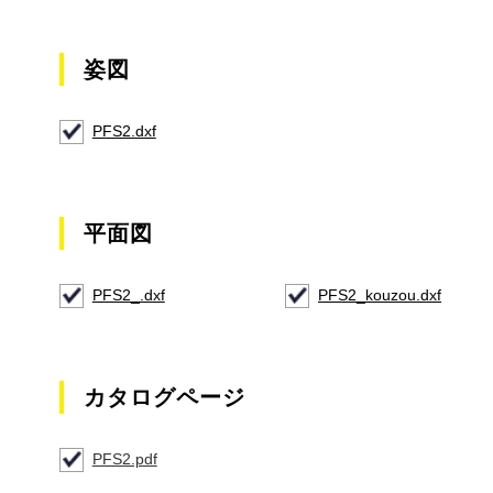
姿図
PFS2.dxf
平面図
PFS2_.dxf
PFS2_kouzou.dxf
カタログページ
PFS2.pdf