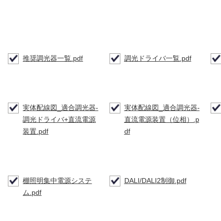
推奨調光器一覧.pdf
調光ドライバ一覧.pdf
実体配線図_適合調光器-
実体配線図_適合調光器-
調光ドライバ+直流電源
直流電源装置（位相）.p
装置.pdf
df
棚照明集中電源システ
DALI/DALI2制御.pdf
ム.pdf