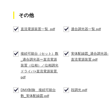
その他
直流電源装置一覧 .pdf
適合調光器一覧.pdf
接続可能台（セット）数
実体配線図_適合調光器-
_適合調光器ー直流電源
直流電源装置.pdf
装置（位相）／位相調光
ドライバ+直流電源装置.
pdf
DMX制御 接続可能台
段調光.pdf
数_実体配線図.pdf