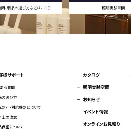
質問、製品の選び方などはこちら
照明実験空間
客様サポート
カタログ
照明実験空間
くある質問
品の選び方
お知らせ
光器別・対応機器について
イベント情報
全上の注意
オンラインお見積り
品保証について