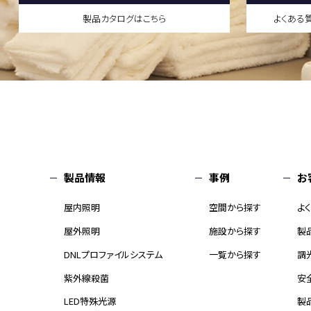
製品カタログはこちら
よくある
製品情報
事例
お
屋内照明
空間から探す
よ
屋外照明
施設から探す
製
DNLプロファイルシステム
一覧から探す
調
紫外線殺菌
安
LED特殊光源
製