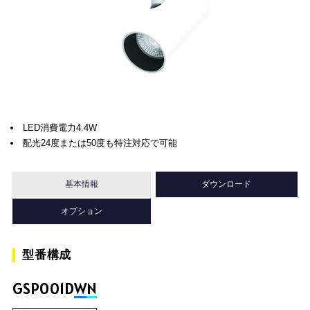
LED消費電力4.4W
配光24度または50度も特注対応で可能
基本情報
ダウンロード
オプション
型番構成
GSP001D
W
N