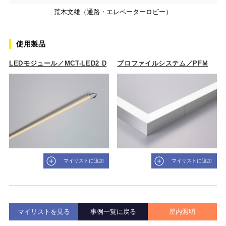
荒木文雄（通路・エレベーターロビー）
使用製品
LEDモジュール／MCT-LED2 D
プロファイルシステム／PFM
マイリストに追加
マイリストに追加
マイリストを見る
事例一覧に戻る
屋内照明