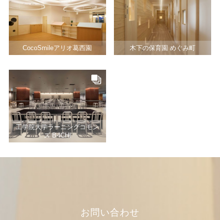
CocoSmileアリオ葛西園
木下の保育園 めぐみ町
工学院大学ラーニングコモン
ズ B-ICHI
お問い合わせ