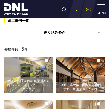
MENU
施工事例一覧
絞り込み条件
5
登録件数
件
大阪電気通信大学 寝屋川キャ
ンパス OECUイノベーション
金沢工業大学・国際高等専門
スクエア
学校 白山麓キャンパス