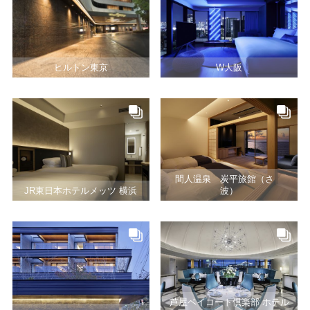
ヒルトン東京
W大阪
間人温泉 炭平旅館（さゞ
JR東日本ホテルメッツ 横浜
波）
芦屋ベイコート倶楽部 ホテル