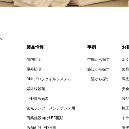
>
製品情報
事例
お
屋内照明
空間から探す
よ
屋外照明
施設から探す
製
DNLプロファイルシステム
一覧から探す
調
紫外線殺菌
安
LED特殊光源
製
蛍光ランプ メンテナンス用
施
商業施設向けLED照明
ト
店舗向けLED照明
蛍光