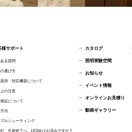
客様サポート
カタログ
照明実験空間
くある質問
品の選び方
お知らせ
光器別・対応機器について
イベント情報
全上の注意
オンラインお見積り
品保証について
動画ギャラリー
工方法
ラブルシューティング
灯、生産終了へ。LED化はお済みですか？