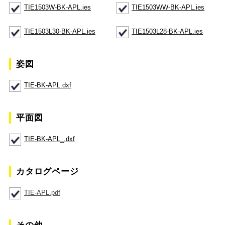
TIE1503W-BK-APL.ies
TIE1503WW-BK-APL.ies
TIE1503L30-BK-APL.ies
TIE1503L28-BK-APL.ies
姿図
TIE-BK-APL.dxf
平面図
TIE-BK-APL_.dxf
カタログページ
TIE-APL.pdf