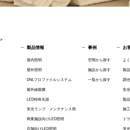
>
製品情報
事例
お
屋内照明
空間から探す
よ
屋外照明
施設から探す
製
DNLプロファイルシステム
一覧から探す
調
紫外線殺菌
安
LED特殊光源
製
蛍光ランプ メンテナンス用
施
商業施設向けLED照明
ト
店舗向けLED照明
蛍光