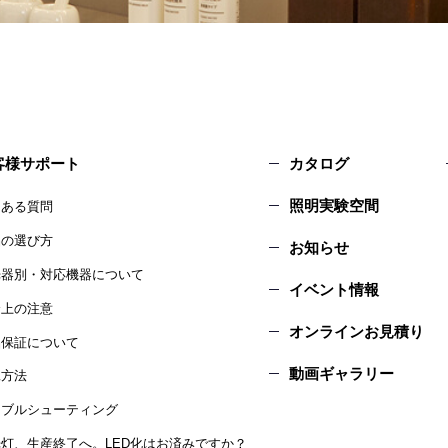
客様サポート
カタログ
照明実験空間
くある質問
品の選び方
お知らせ
光器別・対応機器について
イベント情報
全上の注意
オンラインお見積り
品保証について
動画ギャラリー
工方法
ラブルシューティング
灯、生産終了へ。LED化はお済みですか？