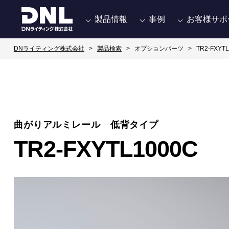
製品情報
事例
お客様サポ
DNライティング株式会社
製品検索
オプションパーツ
TR2-FXYT
曲がりアルミレール 低背タイプ
TR2-FXYTL1000C