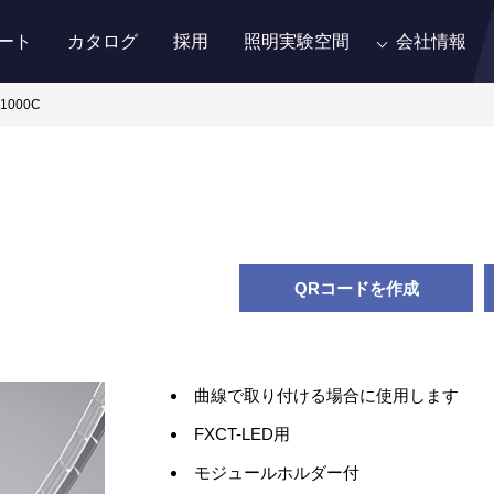
ート
カタログ
採用
照明実験空間
会社情報
L1000C
QRコードを作成
曲線で取り付ける場合に使用します
FXCT-LED用
モジュールホルダー付