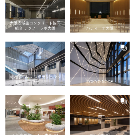
大阪広域生コンクリート協同
組合 テクノ・ラボ大阪
パティーナ大阪
虎ノ門ヒルズ ステーションタ
ワー
TOKYO NODE