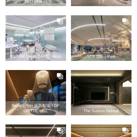
TECH-Tokyo
ィス
BLOOM ORAL CARE Tokyo
SCB 28E｜Park
Brillia Tower 箕面船場 TOP
OF THE HILL
The Sunken Retreat