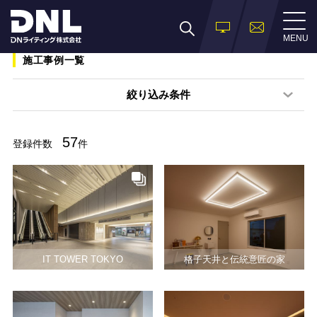
MENU
施工事例一覧
絞り込み条件
57
登録件数
件
IT TOWER TOKYO
格子天井と伝統意匠の家