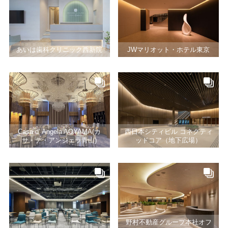
あいは歯科クリニック西新院
JWマリオット・ホテル東京
Casa d’ Angela AOYAMA(カ
西日本シティビル コネクティ
サ・デ・アンジェラ青山)
ッドコア（地下広場）
野村不動産グループ本社オフ