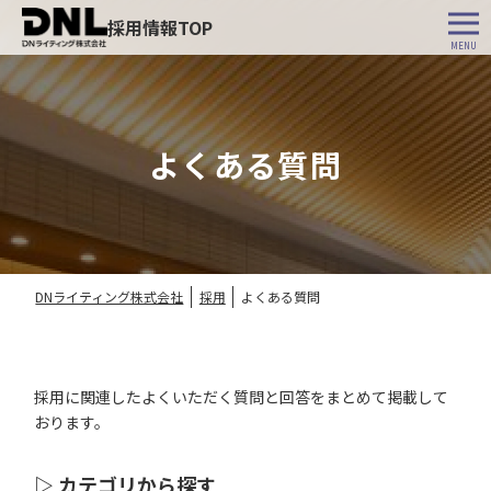
採用情報TOP
MENU
よくある質問
DNLについて
DNライティング株式会社
採用
よくある質問
DNLの今とこれから
数字で見るDNL
こんなところにDNL
採用に関連したよくいただく質問と回答をまとめて掲載して
おります。
DNLの仕事
▷ カテゴリから探す
事例